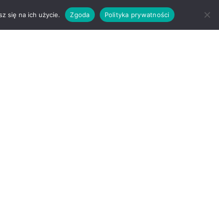
z się na ich użycie.
Zgoda
Polityka prywatności
OFERTA
KONTAKT
BLOG