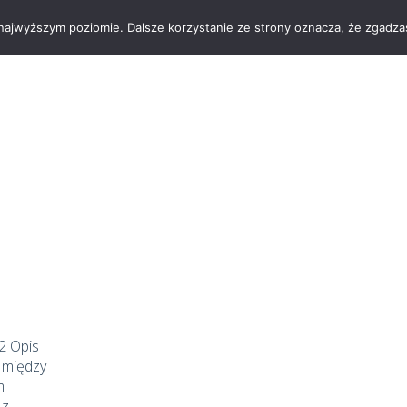
 najwyższym poziomie. Dalsze korzystanie ze strony oznacza, że zgadzas
OGRODY
2 Opis
 między
m
 z