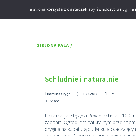
Ta strona korzysta z ciasteczek aby świadczyć usługi na
ZIELONA FALA
/
Schludnie i naturalnie
Karolina Grygo
11.04.2016
0
Share
Lokalizacja: Stężyca Powierzchnia: 1100 m
zadania: Ogród jest naturalnym przejściem
oryginalną kubaturą budynku a otaczający
krajobrazem. Geometryczne nawierzchnie