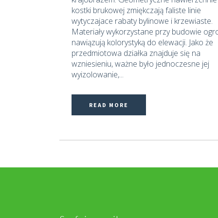
kostki brukowej zmiękczają faliste linie
wytyczajace rabaty bylinowe i krzewiaste.
Materiały wykorzystane przy budowie ogr
nawiązują kolorystyką do elewacji. Jako że
przedmiotowa działka znajduje się na
wzniesieniu, ważne było jednoczesne jej
wyizolowanie,...
READ MORE