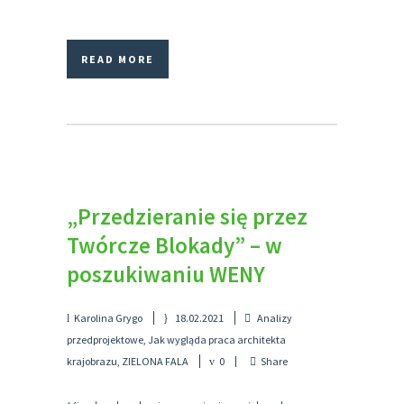
READ MORE
„Przedzieranie się przez
Twórcze Blokady” – w
poszukiwaniu WENY
Karolina Grygo
18.02.2021
Analizy
przedprojektowe
,
Jak wygląda praca architekta
krajobrazu
,
ZIELONA FALA
0
Share