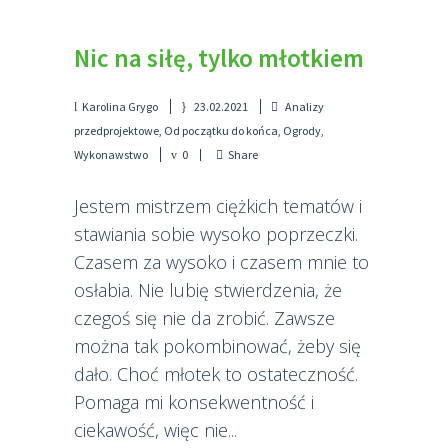
Nic na siłę, tylko młotkiem
Karolina Grygo
23.02.2021
Analizy
przedprojektowe
,
Od początku do końca
,
Ogrody
,
Wykonawstwo
0
Share
Jestem mistrzem ciężkich tematów i
stawiania sobie wysoko poprzeczki.
Czasem za wysoko i czasem mnie to
osłabia. Nie lubię stwierdzenia, że
czegoś się nie da zrobić. Zawsze
można tak pokombinować, żeby się
dało. Choć młotek to ostateczność.
Pomaga mi konsekwentność i
ciekawość, więc nie...