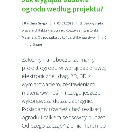
ogrodu według projektu?
Karolina Grygo
03.03.2021
Jak wygląda
praca architekta krajobrazu
,
Kosztorys inwestorski
,
Materiały
,
Od początku do końca
,
Wykonawstwo
0
Share
Załóżmy na roboczo, że mamy
projekt ogrodu w wersji papierowej,
elektronicznej, dwg, 2D, 3D z
wymiarowaniem, zestawieniami
materiałów, roślin i czego jeszcze
wykonawcza dusza zapragnie.
Posiadamy również chęć realizacji
ogrodu i całkiem sensowny budżet.
Od czego zacząć? Ziemia. Teren po