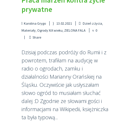
Praca marzeń kontra życie
prywatne
Karolina Grygo
13.02.2021
Dzień z życia
,
Materiały
,
Ogrody XiX wieku
,
ZIELONA FALA
0
Share
Dzisiaj podczas podróży do Rumii i z
powrotem, trafiłam na audycję w
radio o ogrodach, zamku i
działalności Marianny Orańskiej na
Śląsku. Oczywiście jak usłyszałam
słowo ogród to musiałam słuchać
dalej :D Zgodnie ze słowami gości i
informacjami na Wikipedii, księżniczka
ta była typową...