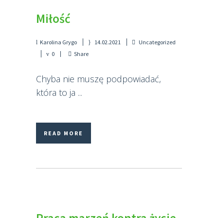
Miłość
Karolina Grygo
14.02.2021
Uncategorized
0
Share
Chyba nie muszę podpowiadać,
która to ja ...
READ MORE