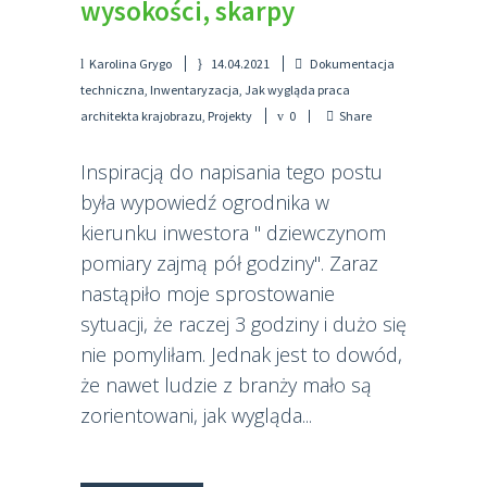
wysokości, skarpy
Karolina Grygo
14.04.2021
Dokumentacja
techniczna
,
Inwentaryzacja
,
Jak wygląda praca
architekta krajobrazu
,
Projekty
0
Share
Inspiracją do napisania tego postu
była wypowiedź ogrodnika w
kierunku inwestora " dziewczynom
pomiary zajmą pół godziny". Zaraz
nastąpiło moje sprostowanie
sytuacji, że raczej 3 godziny i dużo się
nie pomyliłam. Jednak jest to dowód,
że nawet ludzie z branży mało są
zorientowani, jak wygląda...