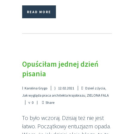
READ MORE
Opuściłam jednej dzień
pisania
Karolina Grygo
12.02.2021
Dzień z życia
,
Jak wygląda praca architekta krajobrazu
,
ZIELONA FALA
0
Share
To było wczoraj. Dzisiaj też nie jest
łatwo. Początkowy entuzjazm opada.