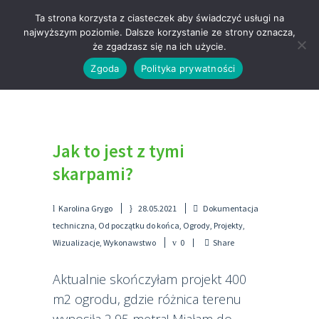
Ta strona korzysta z ciasteczek aby świadczyć usługi na
najwyższym poziomie. Dalsze korzystanie ze strony oznacza,
że zgadzasz się na ich użycie.
Zgoda
Polityka prywatności
BLOG
Jak to jest z tymi
skarpami?
Karolina Grygo
28.05.2021
Dokumentacja
techniczna
,
Od początku do końca
,
Ogrody
,
Projekty
,
Wizualizacje
,
Wykonawstwo
0
Share
Aktualnie skończyłam projekt 400
m2 ogrodu, gdzie różnica terenu