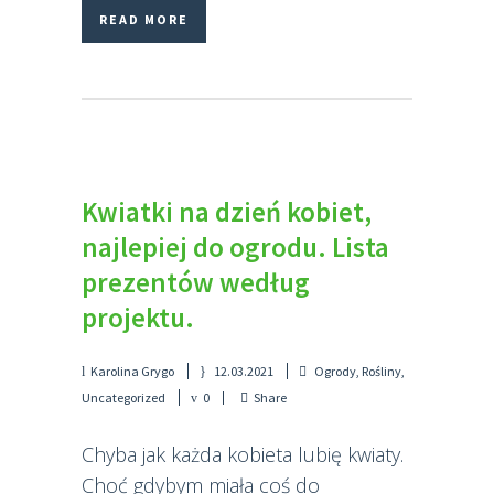
READ MORE
Kwiatki na dzień kobiet,
najlepiej do ogrodu. Lista
prezentów według
projektu.
Karolina Grygo
12.03.2021
Ogrody
,
Rośliny
,
Uncategorized
0
Share
Chyba jak każda kobieta lubię kwiaty.
Choć gdybym miała coś do