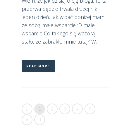
Wiem, że jak dzisiaj oleję bloga, to ta
przerwa będzie trwała dłużej niż
jeden dzień. Jak widać poniżej mam
ze sobą małe wsparcie :D małe
wsparcie Co takiego się wczoraj
stało, że zabrakło mnie tutaj? W...
READ MORE
1
2
3
4
5
6