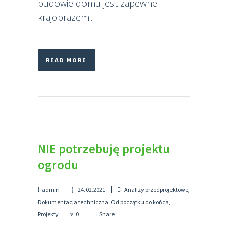
budowie domu jest zapewne
krajobrazem...
READ MORE
NIE potrzebuję projektu
ogrodu
admin
24.02.2021
Analizy przedprojektowe
,
Dokumentacja techniczna
,
Od początku do końca
,
Projekty
0
Share