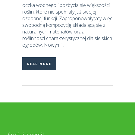
oczka wodnego i pozbycia się większości
roślin, które nie spełniały już swojej
ozdobnej funkcji. Zaproponowałyśmy więc
swobodną kompozycję składającą się z
naturalnych materiałów oraz
roślinności charakterystycznej dla sielskich
ogrodów. Nowymi...
READ MORE
Surfuj z nami!