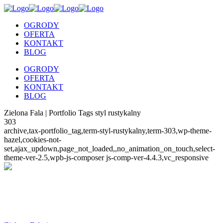
OGRODY
OFERTA
KONTAKT
BLOG
OGRODY
OFERTA
KONTAKT
BLOG
Zielona Fala | Portfolio Tags styl rustykalny
303
archive,tax-portfolio_tag,term-styl-rustykalny,term-303,wp-theme-
hazel,cookies-not-
set,ajax_updown,page_not_loaded,,no_animation_on_touch,select-
theme-ver-2.5,wpb-js-composer js-comp-ver-4.4.3,vc_responsive