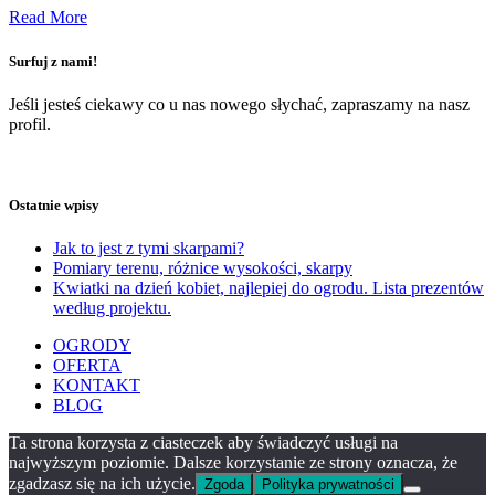
Read More
Surfuj z nami!
Jeśli jesteś ciekawy co u nas nowego słychać, zapraszamy na nasz
profil.
Ostatnie wpisy
Jak to jest z tymi skarpami?
Pomiary terenu, różnice wysokości, skarpy
Kwiatki na dzień kobiet, najlepiej do ogrodu. Lista prezentów
według projektu.
OGRODY
OFERTA
KONTAKT
BLOG
Ta strona korzysta z ciasteczek aby świadczyć usługi na
najwyższym poziomie. Dalsze korzystanie ze strony oznacza, że
zgadzasz się na ich użycie.
Zgoda
Polityka prywatności