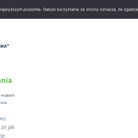
 najwyższym poziomie. Dalsze korzystanie ze strony oznacza, że zgadzas
OGRODY
IMA"
ania
 wygląda
hare
two.
że jak
zie