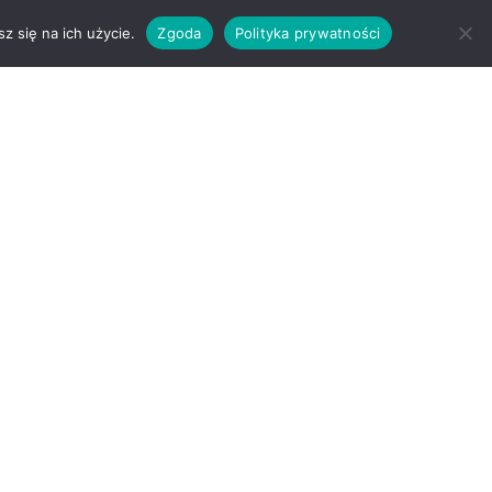
z się na ich użycie.
Zgoda
Polityka prywatności
OFERTA
KONTAKT
BLOG