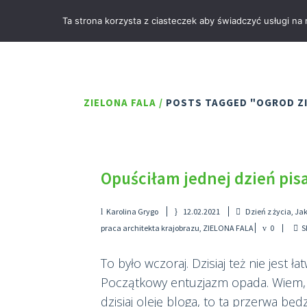
Ta strona korzysta z ciasteczek aby świadczyć usługi na
ZIELONA FALA
/
POSTS TAGGED "OGROD Z
Opuściłam jednej dzień pis
Karolina Grygo
12.02.2021
Dzień z życia
,
Jak
praca architekta krajobrazu
,
ZIELONA FALA
0
S
To było wczoraj. Dzisiaj też nie jest ła
Początkowy entuzjazm opada. Wiem, 
dzisiaj oleję bloga, to ta przerwa będ