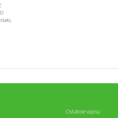
ć
:D
stało,
Ostatnie wpisy