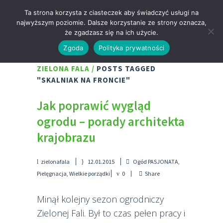
Ta strona korzysta z ciasteczek aby świadczyć usługi na
najwyższym poziomie. Dalsze korzystanie ze strony oznacza,
że zgadzasz się na ich użycie.
Zgoda
Polityka prywatności
ZIELONA FALA
/
POSTS TAGGED
"SKALNIAK NA FRONCIE"
Jak poprawić wygląd
ogrodu – porady architekta
krajobrazu
zielonafala
12.01.2015
Ogód PASJONATA
,
Pielęgnacja
,
Wielkie porządki
0
Share
Minął kolejny sezon ogrodniczy
Zielonej Fali. Był to czas pełen pracy i