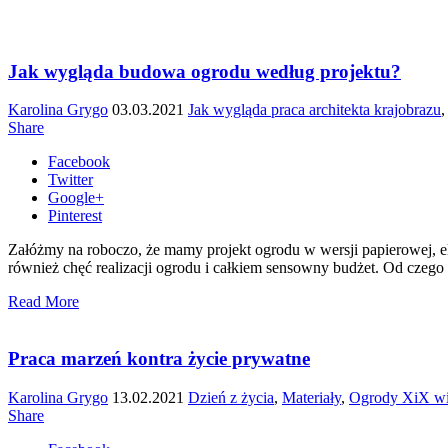
Jak wygląda budowa ogrodu według projektu?
Karolina Grygo
03.03.2021
Jak wygląda praca architekta krajobrazu
Share
Facebook
Twitter
Google+
Pinterest
Załóżmy na roboczo, że mamy projekt ogrodu w wersji papierowej, e
również chęć realizacji ogrodu i całkiem sensowny budżet. Od czego
Read More
Praca marzeń kontra życie prywatne
Karolina Grygo
13.02.2021
Dzień z życia
,
Materiały
,
Ogrody XiX w
Share