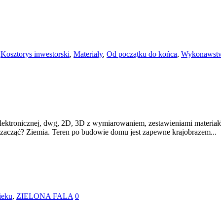
,
Kosztorys inwestorski
,
Materiały
,
Od początku do końca
,
Wykonawst
lektronicznej, dwg, 2D, 3D z wymiarowaniem, zestawieniami materiał
 zacząć? Ziemia. Teren po budowie domu jest zapewne krajobrazem...
ieku
,
ZIELONA FALA
0