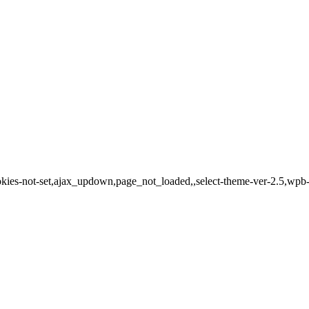
okies-not-set,ajax_updown,page_not_loaded,,select-theme-ver-2.5,wpb