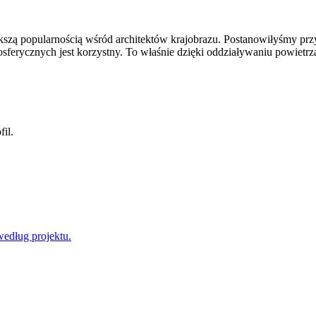
ększą popularnością wśród architektów krajobrazu. Postanowiłyśmy przyj
erycznych jest korzystny. To właśnie dzięki oddziaływaniu powietrza 
il.
według projektu.