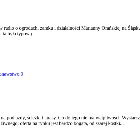
w radio o ogrodach, zamku i działalności Marianny Orańskiej na Śląsk
 ta była typową...
onawstwo
0
a podjazdy, ścieżki i tarasy. Co do tego nie ma wątpliwości. Wystarc
iwnego, oferta na rynku jest bardzo bogata, od szarej kostki...