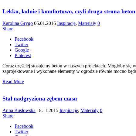
Lekko, ładnie i komfortowo, czyli druga strona beto
Karolina Grygo
06.01.2016
Inspiracje
,
Materiały
0
Share
Facebook
Twitter
Google+
Pinterest
Coraz częściej stosujemy beton w naszych projektach. Mogłoby się w
zaprojektowane i wykonane elementy w ogrodzie równie mocno będą 
Read More
Stal nadgryziona zębem czasu
Anna Busłowska
18.11.2015
Inspiracje
,
Materiały
0
Share
Facebook
Twitter