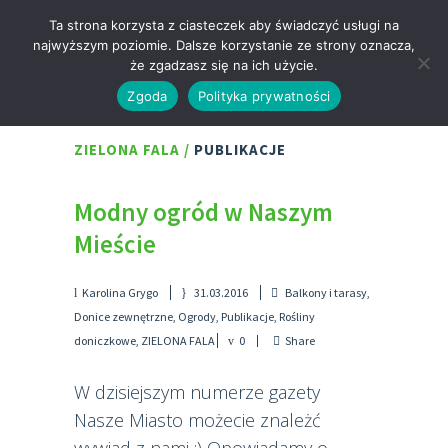
Ta strona korzysta z ciasteczek aby świadczyć usługi na
najwyższym poziomie. Dalsze korzystanie ze strony oznacza,
że zgadzasz się na ich użycie.
Zgoda
Polityka prywatności
ZIELONA FALA
/
PUBLIKACJE
Modny ogród w Naszym
Mieście
Karolina Grygo
31.03.2016
Balkony i tarasy
,
Donice zewnętrzne
,
Ogrody
,
Publikacje
,
Rośliny
doniczkowe
,
ZIELONA FALA
0
Share
W dzisiejszym numerze gazety
Nasze Miasto możecie znależć