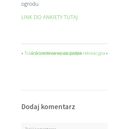
ogrodu.
LINK DO ANKIETY TUTAJ
«
Trawnik z rolki na wysoki połysk
Śródziemnomorska działka rekreacyjna
»
Dodaj komentarz