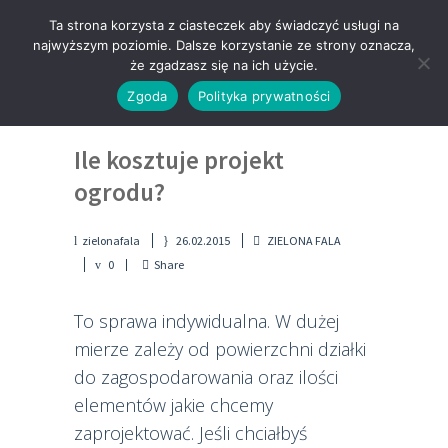
Ta strona korzysta z ciasteczek aby świadczyć usługi na
najwyższym poziomie. Dalsze korzystanie ze strony oznacza,
że zgadzasz się na ich użycie.
Zgoda
Polityka prywatności
Ile kosztuje projekt
ogrodu?
zielonafala
26.02.2015
ZIELONA FALA
0
Share
To sprawa indywidualna. W dużej
mierze zależy od powierzchni działki
do zagospodarowania oraz ilości
elementów jakie chcemy
zaprojektować. Jeśli chciałbyś