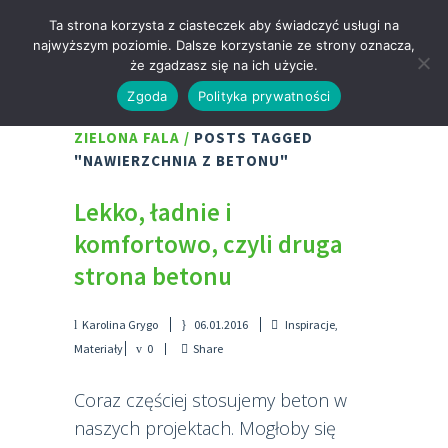
Ta strona korzysta z ciasteczek aby świadczyć usługi na
najwyższym poziomie. Dalsze korzystanie ze strony oznacza,
że zgadzasz się na ich użycie.
Zgoda
Polityka prywatności
ZIELONA FALA
/
POSTS TAGGED
"NAWIERZCHNIA Z BETONU"
Lekko, ładnie i
komfortowo, czyli druga
strona betonu
Karolina Grygo
06.01.2016
Inspiracje
,
Materiały
0
Share
Coraz częściej stosujemy beton w
naszych projektach. Mogłoby się