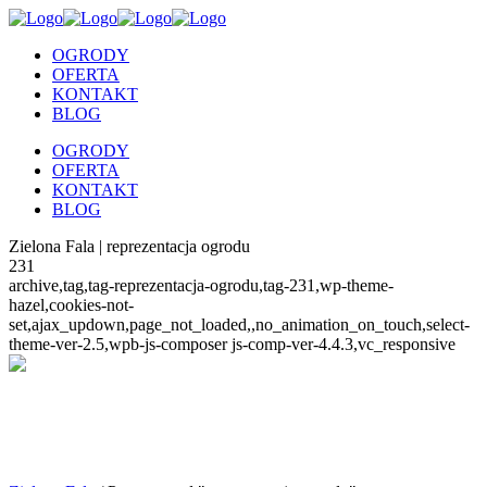
OGRODY
OFERTA
KONTAKT
BLOG
OGRODY
OFERTA
KONTAKT
BLOG
Zielona Fala | reprezentacja ogrodu
231
archive,tag,tag-reprezentacja-ogrodu,tag-231,wp-theme-
hazel,cookies-not-
set,ajax_updown,page_not_loaded,,no_animation_on_touch,select-
theme-ver-2.5,wpb-js-composer js-comp-ver-4.4.3,vc_responsive