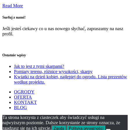
Read More
Surfuj z nami!
Jeśli jesteś ciekawy co u nas nowego słychać, zapraszamy na nasz
profil.
Ostatnie wpisy
Jak to jest z tymi skarpami?
Pomiary terenu, różnice wysokości, skarpy
Kwiatki na dzień kobiet, najlepiej do ogrodu. Lista prezentów
według projektu.
OGRODY
OFERTA
KONTAKT
BLOG
Ta strona korzysta z ciasteczek aby świadczyć usługi na
najwyższym poziomie. Dalsze korzystanie ze strony oznacza, że
zgadzasz się na ich użycie.
Zgoda
Polityka prywatności