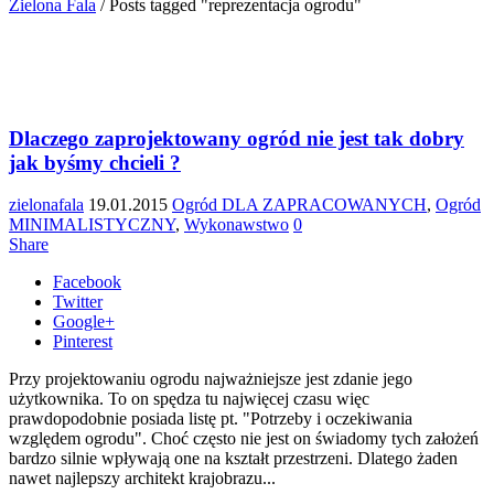
Zielona Fala
/
Posts tagged "reprezentacja ogrodu"
Dlaczego zaprojektowany ogród nie jest tak dobry
jak byśmy chcieli ?
zielonafala
19.01.2015
Ogród DLA ZAPRACOWANYCH
,
Ogród
MINIMALISTYCZNY
,
Wykonawstwo
0
Share
Facebook
Twitter
Google+
Pinterest
Przy projektowaniu ogrodu najważniejsze jest zdanie jego
użytkownika. To on spędza tu najwięcej czasu więc
prawdopodobnie posiada listę pt. "Potrzeby i oczekiwania
względem ogrodu". Choć często nie jest on świadomy tych założeń
bardzo silnie wpływają one na kształt przestrzeni. Dlatego żaden
nawet najlepszy architekt krajobrazu...