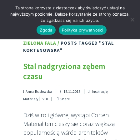
Ta strona korzysta z ciasteczek aby świadczyć usługi na
najwyższym poziomie. Dalsze korzystanie ze strony oznacza,
że zgadzasz się na ich użycie.
Zgoda
Polityka prywatności
ZIELONA FALA
/
POSTS TAGGED "STAL
KORTENOWSKA"
Stal nadgryziona zębem
czasu
Anna Busłowska
18.11.2015
Inspiracje
,
Materiały
0
Share
Dziś w roli głównej wystąpi Corten.
Materiał ten cieszy się coraz większą
popularnością wśród architektów