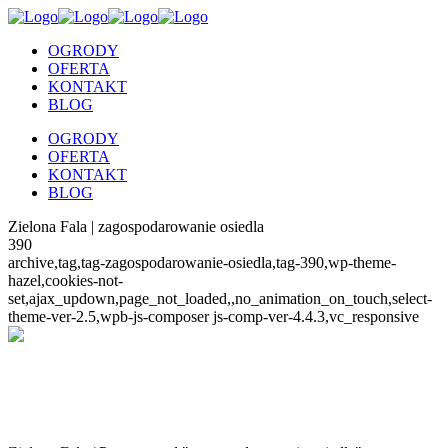
OGRODY
OFERTA
KONTAKT
BLOG
OGRODY
OFERTA
KONTAKT
BLOG
Zielona Fala | zagospodarowanie osiedla
390
archive,tag,tag-zagospodarowanie-osiedla,tag-390,wp-theme-
hazel,cookies-not-
set,ajax_updown,page_not_loaded,,no_animation_on_touch,select-
theme-ver-2.5,wpb-js-composer js-comp-ver-4.4.3,vc_responsive