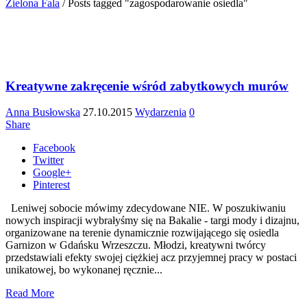
Zielona Fala
/
Posts tagged "zagospodarowanie osiedla"
Kreatywne zakręcenie wśród zabytkowych murów
Anna Busłowska
27.10.2015
Wydarzenia
0
Share
Facebook
Twitter
Google+
Pinterest
Leniwej sobocie mówimy zdecydowane NIE. W poszukiwaniu
nowych inspiracji wybrałyśmy się na Bakalie - targi mody i dizajnu,
organizowane na terenie dynamicznie rozwijającego się osiedla
Garnizon w Gdańsku Wrzeszczu. Młodzi, kreatywni twórcy
przedstawiali efekty swojej ciężkiej acz przyjemnej pracy w postaci
unikatowej, bo wykonanej ręcznie...
Read More