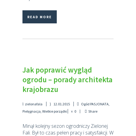
READ MORE
Jak poprawić wygląd
ogrodu – porady architekta
krajobrazu
zielonafala
12.01.2015
Ogód PASJONATA
,
Pielęgnacja
,
Wielkie porządki
0
Share
Minął kolejny sezon ogrodniczy Zielonej
Fali. Był to czas pełen pracy i satysfakcji. W