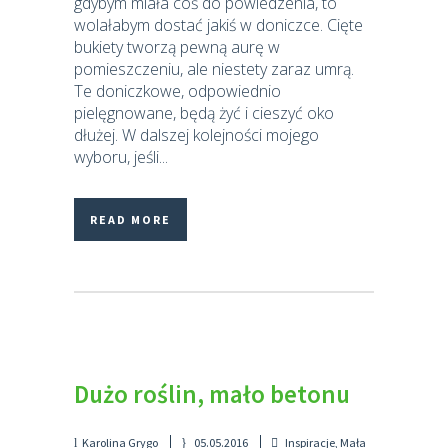
gdybym miała coś do powiedzenia, to
wolałabym dostać jakiś w doniczce. Cięte
bukiety tworzą pewną aurę w
pomieszczeniu, ale niestety zaraz umrą.
Te doniczkowe, odpowiednio
pielęgnowane, będą żyć i cieszyć oko
dłużej. W dalszej kolejności mojego
wyboru, jeśli...
READ MORE
Dużo roślin, mało betonu
Karolina Grygo
05.05.2016
Inspiracje
,
Mała