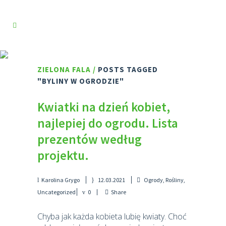
ZIELONA FALA
/
POSTS TAGGED
"BYLINY W OGRODZIE"
Kwiatki na dzień kobiet,
najlepiej do ogrodu. Lista
prezentów według
projektu.
Karolina Grygo
12.03.2021
Ogrody
,
Rośliny
,
Uncategorized
0
Share
Chyba jak każda kobieta lubię kwiaty. Choć