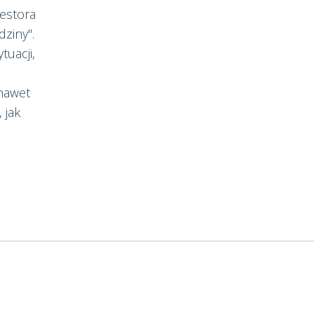
estora
ziny".
tuacji,
 nawet
 jak