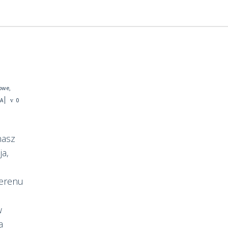
towe
,
LA
0
nasz
ja,
terenu
w
a