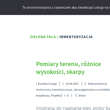
Ta strona korzysta z ciasteczek aby świadczyć usługi na
ZIELONA FALA
/
INWENTARYZACJA
Pomiary terenu, różnice
wysokości, skarpy
Karolina Grygo
14.04.2021
Dokumentacja
techniczna
,
Inwentaryzacja
,
Jak wygląda praca architekt
krajobrazu
,
Projekty
0
Share
Inspiracją do napisania tego postu by