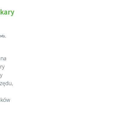
 kary
ody
,
 na
ry
ży
zędu,
nków