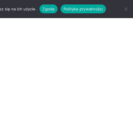
z się na ich użycie.
Zgoda
Polityka prywatności
OFERTA
KONTAKT
BLOG