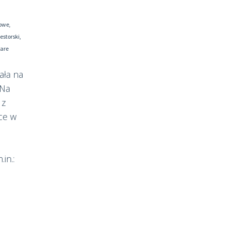
towe
,
estorski
,
are
ała na
 Na
 z
ce w
in.: