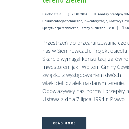
terenu zieleni
zielonafala
20.01.2014
Analizy przedprojek
Dokumentacja techniczna
,
Inwentaryzacja
,
Kosztorys inw
Specyfikacja techniczna
,
Tereny publiczne
0
Sh
Przestrzeń do przearanżowania czek
nas w Siemirowicach. Projekt osiedla
Skarpie wymagał konsultacji zarówno
Inwestorem jak i Wójtem Gminy Cewi
związku z występowaniem dwóch
właścicieli działek na danym terenie.
Obowiązywały nas normy i przepisy m.
Ustawa z dnia 7 lipca 1994 r. Prawo...
READ MORE