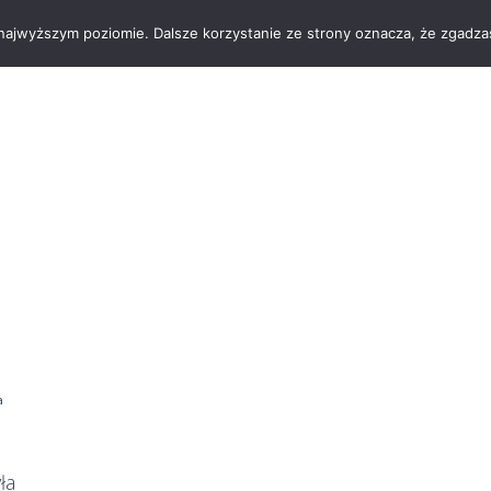
 najwyższym poziomie. Dalsze korzystanie ze strony oznacza, że zgadzas
OGRODY
a
ła