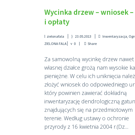
Wycinka drzew – wniosek –
i opłaty
zielonafala
23.05.2013
Inwentaryzacja
,
Ogr
ZIELONA FALA
0
Share
Za samowolną wycinkę drzew nawet
własnej działce grożą nam wysokie ka
pieniężne. W celu ich uniknięcia nale
złożyć wniosek do odpowiedniego ur
który powinien zawierać dokładną
inwentaryzację dendrologiczną gatu
znajdujących się na przedmiotowym
terenie. Według ustawy o ochronie
przyrody z 16 kwietnia 2004 r.(Dz....