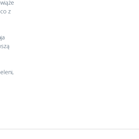
 wiąże
co z
ja
uszą
eleni,