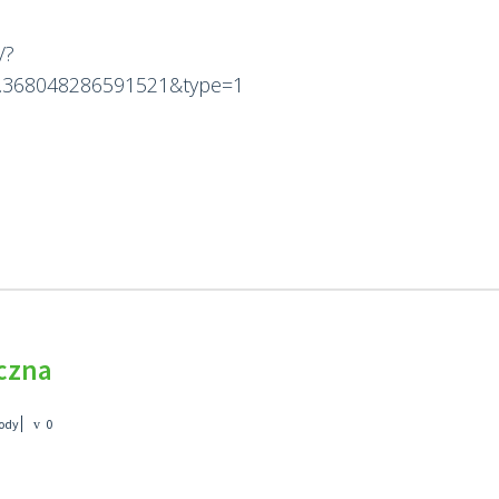
/?
9.368048286591521&type=1
czna
ody
0