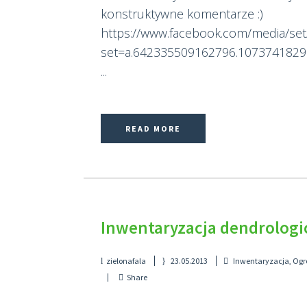
konstruktywne komentarze :)
https://www.facebook.com/media/set
set=a.642335509162796.107374182
...
READ MORE
Inwentaryzacja dendrologi
zielonafala
23.05.2013
Inwentaryzacja
,
Ogr
Share