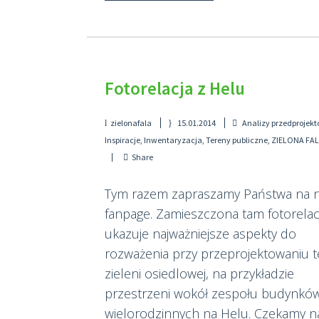
Fotorelacja z Helu
zielonafala
15.01.2014
Analizy przedprojek
Inspiracje
,
Inwentaryzacja
,
Tereny publiczne
,
ZIELONA FA
Share
Tym razem zapraszamy Państwa na 
fanpage. Zamieszczona tam fotorelac
ukazuje najważniejsze aspekty do
rozważenia przy przeprojektowaniu 
zieleni osiedlowej, na przykładzie
przestrzeni wokół zespołu budynkó
wielorodzinnych na Helu. Czekamy n